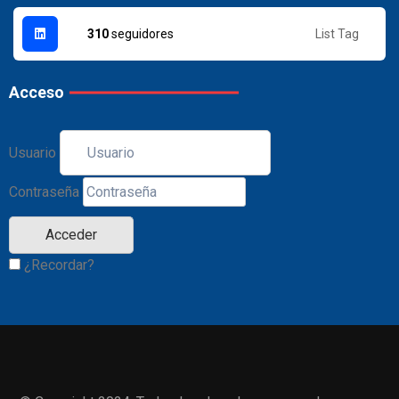
List Tag
310
seguidores
Acceso
Usuario
Contraseña
¿Recordar?