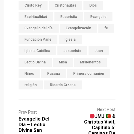
Cristo Rey
Cristonautas
Dios
Espíritualidad
Eucarístia
Evangelio
Evangelio del día
Evangelización
fe
Fundación Pané
Iglesia
Iglesia Católica
Jesucristo
Juan
Lectio Divina
Misa
Misioneritos
Niños
Pascua
Primera comunión
religión
Ricardo Grzona
Next Post
Prev Post
JMJ
&
Evangelio Del
Christus Vivit,
Día – Lectio
Capítulo 5:
Divina San
Caminos De