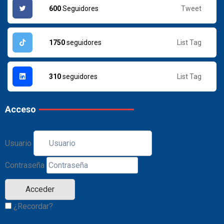
Tweet
600
Seguidores
List Tag
1750
seguidores
List Tag
310
seguidores
Acceso
Usuario
Contraseña
¿Recordar?