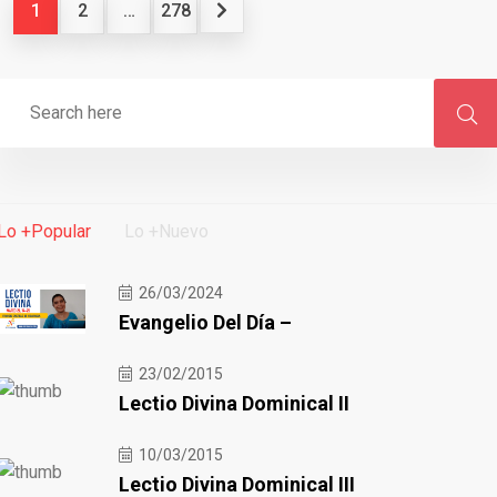
1
2
…
278
Lo +Popular
Lo +Nuevo
26/03/2024
Evangelio Del Día –
23/02/2015
Lectio Divina Dominical II
10/03/2015
Lectio Divina Dominical III