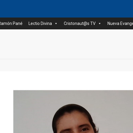
 Ramón Pané
Lectio Divina
Cristonaut@s TV
Nueva Evange