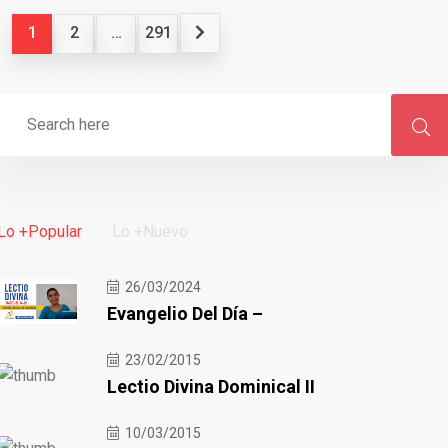
1
2
…
291
Lo +Popular
Lo +Nuevo
26/03/2024
Evangelio Del Día –
23/02/2015
Lectio Divina Dominical II
10/03/2015