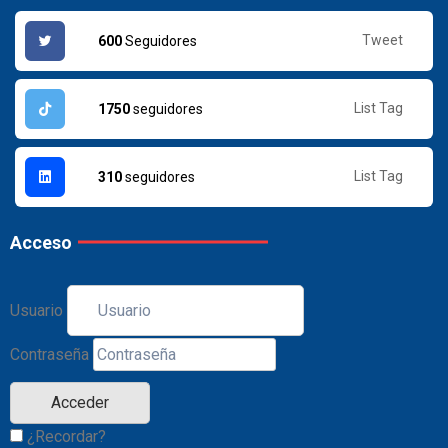
Tweet
600
Seguidores
List Tag
1750
seguidores
List Tag
310
seguidores
Acceso
Usuario
Contraseña
¿Recordar?