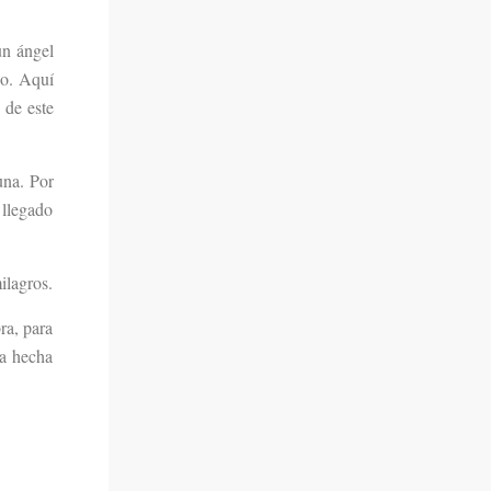
un ángel
lo. Aquí
 de este
una. Por
 llegado
ilagros.
ra, para
ra hecha