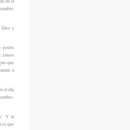
ta en el
 hombre,
e Dios y
y gestos
a estuvo
igno que
lmente a
o el día
asombro.
no. Y ni
n es que