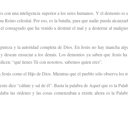
les con una inteligencia superior a los seres humanos. Y el demonio es 
u Reino celestial. Por eso, es la batalla, para que nadie pueda alcanzar
 el consagrado que ha venido a destruir el mal y a desterrar al maligno
la pureza y la autoridad completa de Dios. En Jesús no hay mancha alg
s y desean ensuciar a los demás. Los demonios ya saben que Jesús ha
e dicen: “qué tienes Tú con nosotros, sabemos quien eres”.
a Jesús como el Hijo de Dios. Mientras que el pueblo sólo observa los m
s dice “cállate y sal de él”. Basta la palabra de Aquel que es la Palab
a daba las órdenes y las cosas comenzaban a existir, ahora es la Palab