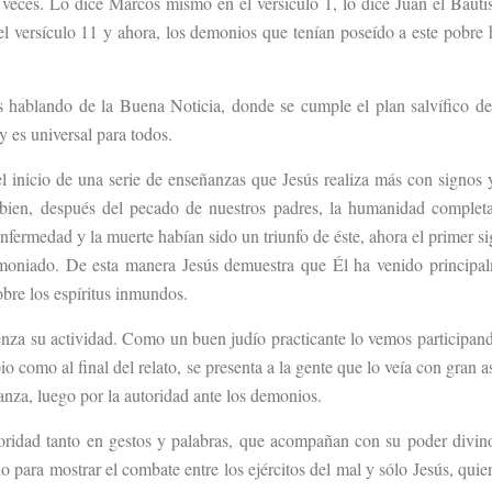
 veces. Lo dice Marcos mismo en el versículo 1, lo dice Juan el Bautis
 el versículo 11 y ahora, los demonios que tenían poseído a este pobre
s hablando de la Buena Noticia, donde se cumple el plan salvífico d
 y es universal para todos.
el inicio de una serie de enseñanzas que Jesús realiza más con signos 
i bien, después del pecado de nuestros padres, la humanidad complet
nfermedad y la muerte habían sido un triunfo de éste, ahora el primer s
demoniado. De esta manera Jesús demuestra que Él ha venido principa
obre los espíritus inmundos.
nza su actividad. Como un buen judío practicante lo vemos participand
o como al final del relato, se presenta a la gente que lo veía con gran 
anza, luego por la autoridad ante los demonios.
toridad tanto en gestos y palabras, que acompañan con su poder divi
o para mostrar el combate entre los ejércitos del mal y sólo Jesús, quie