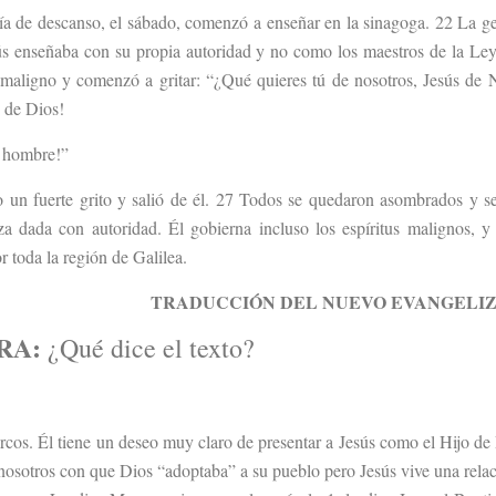
ía de descanso, el sábado, comenzó a enseñar en la sinagoga. 22 La g
s enseñaba con su propia autoridad y no como los maestros de la Le
maligno y comenzó a gritar: “¿Qué quieres tú de nosotros, Jesús de 
o de Dios!
e hombre!”
o un fuerte grito y salió de él. 27 Todos se quedaron asombrados y s
 dada con autoridad. Él gobierna incluso los espíritus malignos, y 
 toda la región de Galilea.
TRADUCCIÓN DEL NUEVO EVANGELI
URA:
¿Qué dice el texto?
cos. Él tiene un deseo muy claro de presentar a Jesús como el Hijo de 
sotros con que Dios “adoptaba” a su pueblo pero Jesús vive una rela