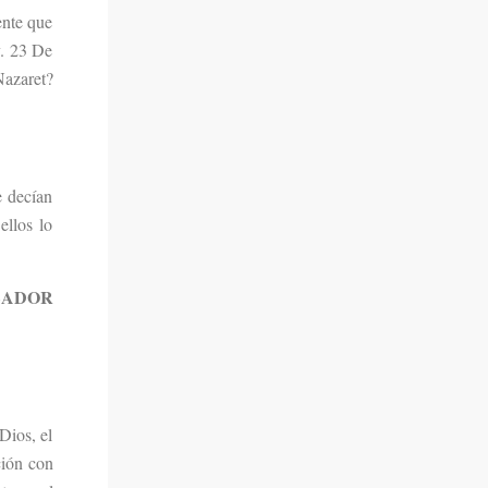
ente que
y. 23 De
Nazaret?
e decían
ellos lo
ZADOR
Dios, el
ción con