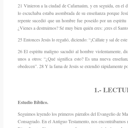
21 Vinieron a la ciudad de Cafarnaúm, y en seguida, en el d
lo escuchaba estaba asombrada de su enseñanza porque Jesú
repente sucedió que un hombre fue poseído por un espíritu 
¿Vienes a destruirnos? Sé muy bien quién eres: ¡eres el Sant
25 Entonces Jesús lo regañó, diciendo: “¡Cállate y sal de est
26 El espíritu maligno sacudió al hombre violentamente, di
unos a otros: “¿Qué significa esto? Es una nueva enseñanza
obedecen”. 28 Y la fama de Jesús se extendió rápidamente por
1.- LECT
Estudio Bíblico.
Seguimos leyendo los primeros párrafos del Evangelio de Mar
Consagrado. En el Antiguo Testamento, nos encontrábamos no