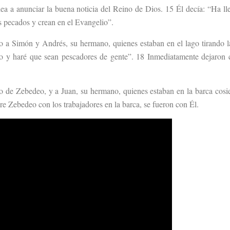
lea a anunciar la buena noticia del Reino de Dios. 15 Él decía: “Ha ll
s pecados y crean en el Evangelio”.
o a Simón y Andrés, su hermano, quienes estaban en el lago tirando l
o y haré que sean pescadores de gente”. 18 Inmediatamente dejaron 
o de Zebedeo, y a Juan, su hermano, quienes estaban en la barca cosi
re Zebedeo con los trabajadores en la barca, se fueron con Él.