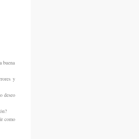
na buena
rrores y
no deseo
ión?
lir como