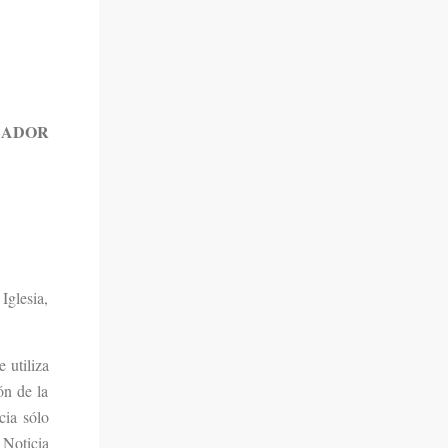
ZADOR
Iglesia,
 utiliza
ón de la
cia sólo
 Noticia