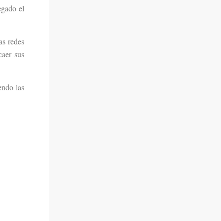
egado el
as redes
caer sus
endo las