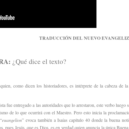
TRADUCCIÓN DEL NUEVO EVANGELI
URA:
¿Qué dice el texto?
ien, como dicen los historiadores, es intérprete de la cabeza de la 
a fue entregado a las autoridades que lo arrestaron, este verbo luego se
ismo de lo que ocurrirá con el Maestro. Pero esto inicia la proclamaci
 “
euangelion
” evoca también a Isaías capítulo 40 donde la buena noti
s, pues Jesús, que es Dios, es en verdad quien anuncia la única Buena