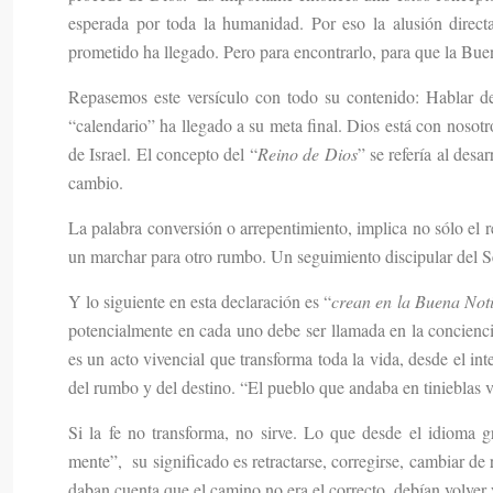
esperada por toda la humanidad. Por eso la alusión direct
prometido ha llegado. Pero para encontrarlo, para que la Bu
Repasemos este versículo con todo su contenido: Hablar del
“calendario” ha llegado a su meta final. Dios está con nosotro
de Israel. El concepto del “
Reino de Dios
” se refería al desa
cambio.
La palabra conversión o arrepentimiento, implica no sólo el
un marchar para otro rumbo. Un seguimiento discipular del S
Y lo siguiente en esta declaración es “
crean en la Buena Noti
potencialmente en cada uno debe ser llamada en la conciencia
es un acto vivencial que transforma toda la vida, desde el inte
del rumbo y del destino. “El pueblo que andaba en tinieblas v
Si la fe no transforma, no sirve. Lo que desde el idioma 
mente”, su significado es retractarse, corregirse, cambiar d
daban cuenta que el camino no era el correcto, debían volver