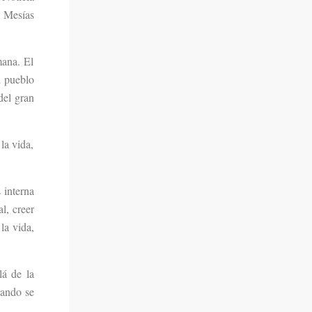
l Mesías
mana. El
l pueblo
del gran
la vida,
 interna
l, creer
la vida,
lá de la
uando se