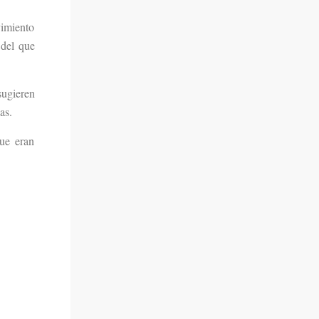
vimiento
 del que
sugieren
sas.
que eran