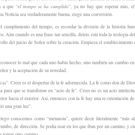
a a que “
el tiempo se ha cumplido
”, ya no hay que esperar más, e
ena Noticia sea verdaderamente buena, exige una conversión.
 cumplimiento del tiempo, es recordar la división de la historia hu
s. Aún cuando es una frase tan sencilla, detrás está toda la teología de
rrollo del juicio de Señor sobre la creación. Empieza el establecimiento 
 reconocer lo mal que cada uno había hecho, sino también un cambio en 
eñor y la aceptación de su novedad.
cia
”. Creer es el despertar de la fe adormecida. La fe como don de Dios
 para que se transforme en “acto de fe”. Creer no es un acto intelectua
rior hacia el exterior. Así, entonces con la fe hay una re-orientación de 
ió una gran luz”.
griego conocemos como “metanoia”, quiere decir literalmente “más al
e rumbo, de dirección. Se podía usar en los que iban por un camino, y c
 y tomar otro camino.