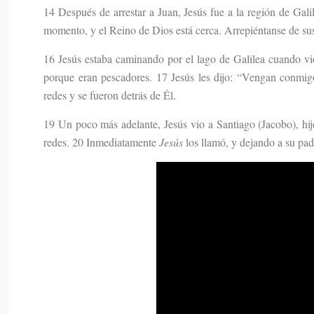
14 Después de arrestar a Juan, Jesús fue a la región de Gali
momento, y el Reino de Dios está cerca. Arrepiéntanse de su
16 Jesús estaba caminando por el lago de Galilea cuando vi
porque eran pescadores. 17 Jesús les dijo: “Vengan conmig
redes y se fueron detrás de Él.
19 Un poco más adelante, Jesús vio a Santiago (Jacobo), hij
redes. 20 Inmediatamente
Jesús
los llamó, y dejando a su pad