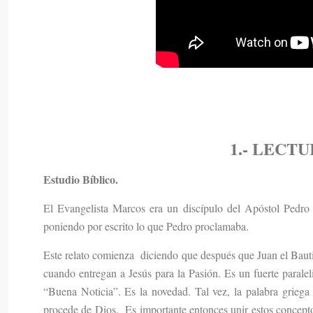
1.- LECT
Estudio Bíblico.
El Evangelista Marcos era un discípulo del Apóstol Pedro qu
poniendo por escrito lo que Pedro proclamaba.
Este relato comienza diciendo que después que Juan el Bautist
cuando entregan a Jesús para la Pasión. Es un fuerte paralel
“Buena Noticia”. Es la novedad. Tal vez, la palabra griega
procede de Dios. Es importante entonces unir estos concepto