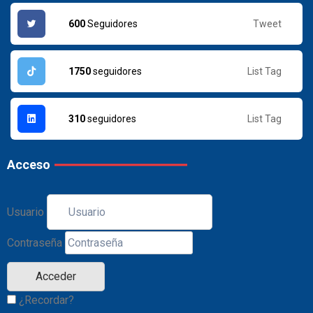
Tweet
600
Seguidores
List Tag
1750
seguidores
List Tag
310
seguidores
Acceso
Usuario
Contraseña
¿Recordar?