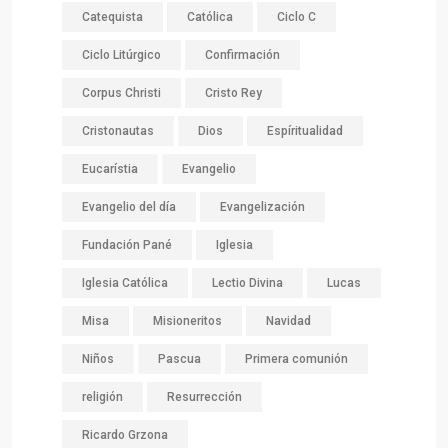
Catequista
Católica
Ciclo C
Ciclo Litúrgico
Confirmación
Corpus Christi
Cristo Rey
Cristonautas
Dios
Espíritualidad
Eucarístia
Evangelio
Evangelio del día
Evangelización
Fundación Pané
Iglesia
Iglesia Católica
Lectio Divina
Lucas
Misa
Misioneritos
Navidad
Niños
Pascua
Primera comunión
religión
Resurrección
Ricardo Grzona