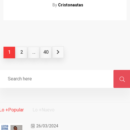
By
Cristonautas
1
2
…
40
Lo +Popular
Lo +Nuevo
26/03/2024