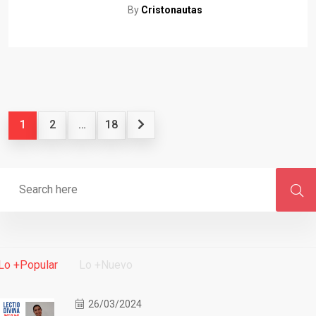
By
Cristonautas
1
2
…
18
Lo +Popular
Lo +Nuevo
26/03/2024