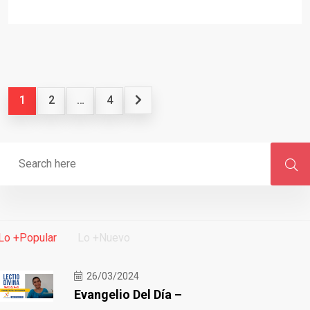
1
2
…
4
Lo +Popular
Lo +Nuevo
26/03/2024
Evangelio Del Día –