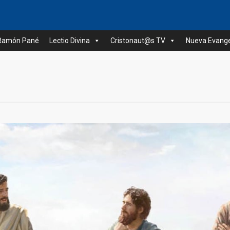
 Ramón Pané
Lectio Divina
Cristonaut@s TV
Nueva Evange