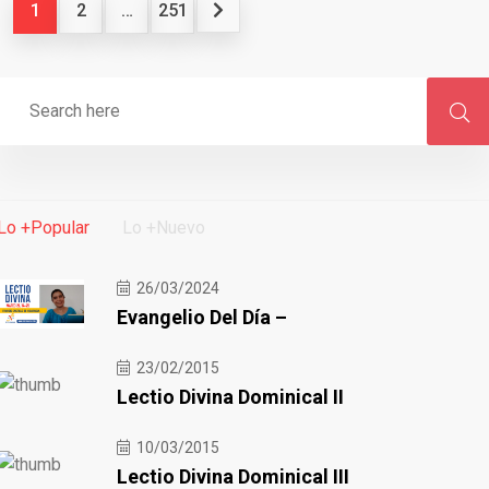
1
2
…
251
Lo +Popular
Lo +Nuevo
26/03/2024
Evangelio Del Día –
23/02/2015
Lectio Divina Dominical II
10/03/2015
Lectio Divina Dominical III