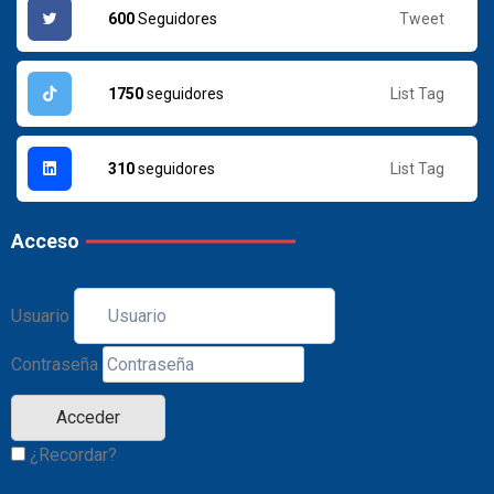
Tweet
600
Seguidores
List Tag
1750
seguidores
List Tag
310
seguidores
Acceso
Usuario
Contraseña
¿Recordar?