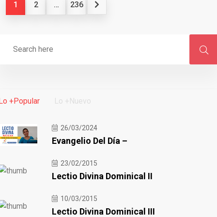
1
2
…
236
Lo +Popular
Lo +Nuevo
26/03/2024
Evangelio Del Día –
23/02/2015
Lectio Divina Dominical II
10/03/2015
Lectio Divina Dominical III