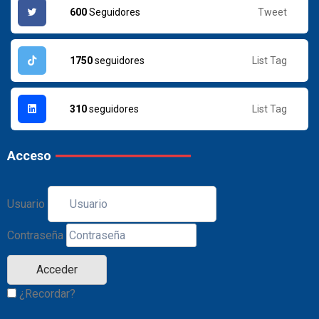
Tweet
600
Seguidores
List Tag
1750
seguidores
List Tag
310
seguidores
Acceso
Usuario
Contraseña
¿Recordar?