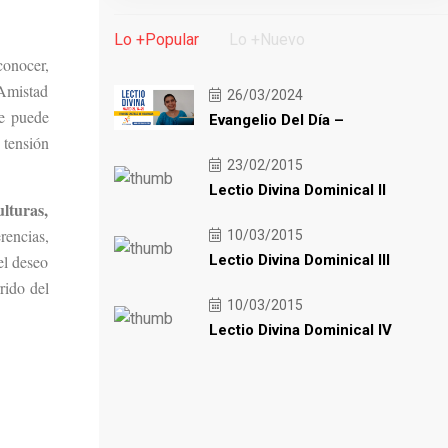
Lo +Popular
Lo +Nuevo
conocer,
 Amistad
26/03/2024
se puede
Evangelio Del Día –
 tensión
23/02/2015
Lectio Divina Dominical II
ulturas,
rencias,
10/03/2015
el deseo
Lectio Divina Dominical III
rido del
10/03/2015
Lectio Divina Dominical IV