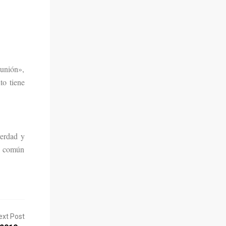
eunión»,
to tiene
verdad y
no común
ext Post