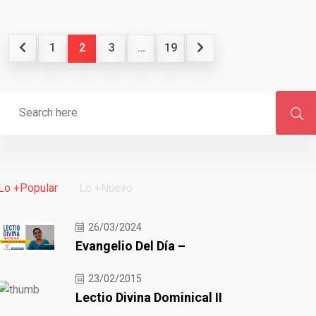
1
2
3
…
19
Lo +Popular
Lo +Nuevo
26/03/2024
Evangelio Del Día –
23/02/2015
Lectio Divina Dominical II